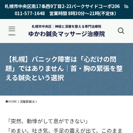
札幌市中央区南17条西9丁目2-23パークサイドコーポ206 ℡
011-577-1648 営業時間 8時30分〜21時(不定休）
menu
【札幌】パニック障害は「心だけの問
題」ではありません｜首・胸の緊張を整
える鍼灸という選択
HOME
深層筋鍼法
「突然、動悸がして息ができない」
「めまい、吐き気、手足の震えが出て、このまま