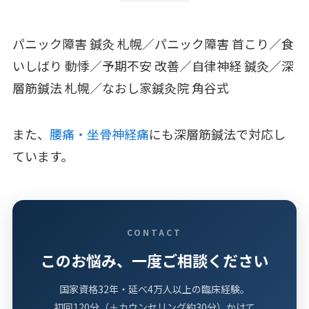
パニック障害 鍼灸 札幌／パニック障害 首こり／食
いしばり 動悸／予期不安 改善／自律神経 鍼灸／深
層筋鍼法 札幌／なおし家鍼灸院 角谷式
また、
腰痛・坐骨神経痛
にも深層筋鍼法で対応し
ています。
CONTACT
このお悩み、一度ご相談ください
国家資格32年・延べ4万人以上の臨床経験。
初回120分（＋カウンセリング約30分）かけて