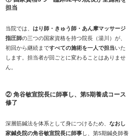
担当
当院では、
はり師・きゅう師・あん摩マッサージ
指圧師
の三つの国家資格を持つ院長（湯川）が、
初回から継続まで
すべての施術を一人で担当
いた
します。担当者が回ごとに変わることはありませ
ん。
② 角谷敏宣院長に師事し、第5期養成コース
修了
深層筋鍼法を体系として身につけるため、
なおし
家鍼灸院の角谷敏宣院長に師事
し、第5期鍼灸師養